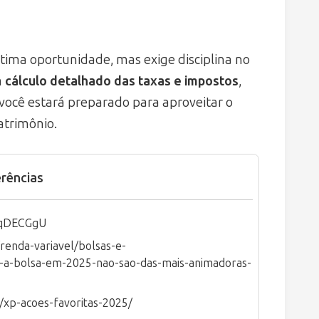
tima oportunidade, mas exige disciplina no
m
cálculo detalhado das taxas e impostos
,
 você estará preparado para aproveitar o
atrimônio.
rências
zqDECGgU
renda-variavel/bolsas-e-
ra-a-bolsa-em-2025-nao-sao-das-mais-animadoras-
s/xp-acoes-favoritas-2025/