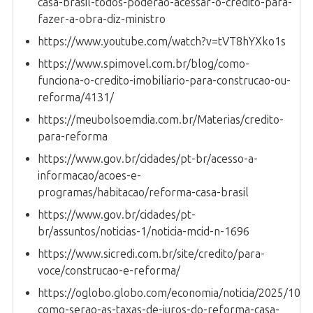
casa-brasil-todos-poderao-acessar-o-credito-para-
fazer-a-obra-diz-ministro
https://www.youtube.com/watch?v=tVT8hYXko1s
https://www.spimovel.com.br/blog/como-
funciona-o-credito-imobiliario-para-construcao-ou-
reforma/4131/
https://meubolsoemdia.com.br/Materias/credito-
para-reforma
https://www.gov.br/cidades/pt-br/acesso-a-
informacao/acoes-e-
programas/habitacao/reforma-casa-brasil
https://www.gov.br/cidades/pt-
br/assuntos/noticias-1/noticia-mcid-n-1696
https://www.sicredi.com.br/site/credito/para-
voce/construcao-e-reforma/
https://oglobo.globo.com/economia/noticia/2025/10/2
como-serao-as-taxas-de-juros-do-reforma-casa-