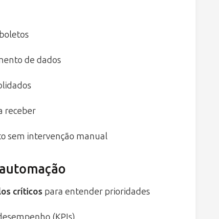
 boletos
amento de dados
olidados
a receber
o sem intervenção manual
 automação
os críticos
para entender prioridades
 desempenho (KPIs)