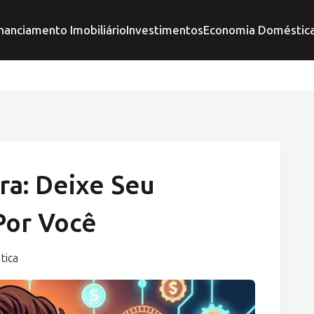
nanciamento Imobiliário
Investimentos
Economia Doméstic
ra: Deixe Seu
Por Você
tica