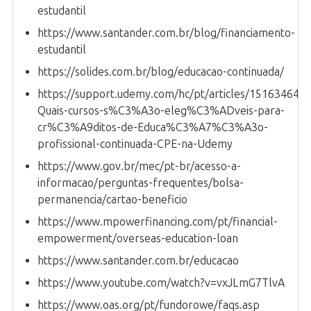
estudantil
https://www.santander.com.br/blog/financiamento-
estudantil
https://solides.com.br/blog/educacao-continuada/
https://support.udemy.com/hc/pt/articles/151634643
Quais-cursos-s%C3%A3o-eleg%C3%ADveis-para-
cr%C3%A9ditos-de-Educa%C3%A7%C3%A3o-
profissional-continuada-CPE-na-Udemy
https://www.gov.br/mec/pt-br/acesso-a-
informacao/perguntas-frequentes/bolsa-
permanencia/cartao-beneficio
https://www.mpowerfinancing.com/pt/financial-
empowerment/overseas-education-loan
https://www.santander.com.br/educacao
https://www.youtube.com/watch?v=vxJLmG7TlvA
https://www.oas.org/pt/fundorowe/faqs.asp