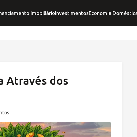
nanciamento Imobiliário
Investimentos
Economia Doméstic
a Através dos
ntos