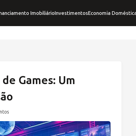
nanciamento Imobiliário
Investimentos
Economia Doméstic
ia de Games: Um
são
ntos