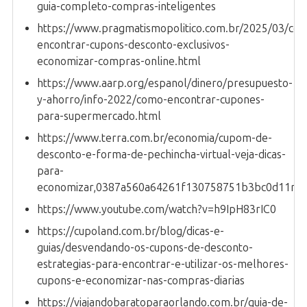
guia-completo-compras-inteligentes
https://www.pragmatismopolitico.com.br/2025/03/co
encontrar-cupons-desconto-exclusivos-
economizar-compras-online.html
https://www.aarp.org/espanol/dinero/presupuesto-
y-ahorro/info-2022/como-encontrar-cupones-
para-supermercado.html
https://www.terra.com.br/economia/cupom-de-
desconto-e-forma-de-pechincha-virtual-veja-dicas-
para-
economizar,0387a560a64261f130758751b3bc0d11mu
https://www.youtube.com/watch?v=h9IpH83rIC0
https://cupoland.com.br/blog/dicas-e-
guias/desvendando-os-cupons-de-desconto-
estrategias-para-encontrar-e-utilizar-os-melhores-
cupons-e-economizar-nas-compras-diarias
https://viajandobaratoparaorlando.com.br/guia-de-