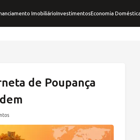
nanciamento Imobiliário
Investimentos
Economia Doméstic
erneta de Poupança
ndem
ntos