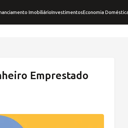
nanciamento Imobiliário
Investimentos
Economia Doméstic
nheiro Emprestado