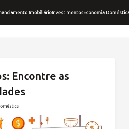
nanciamento Imobiliário
Investimentos
Economia Doméstic
s: Encontre as
dades
oméstica